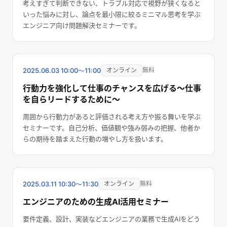
考えすぎて判断できない、トラブル対応で視野が狭くなると
いった悩みに対し、論点を最小限に絞るミニマル思考を学ぶ
エンジニア向け問題解決セミナーです。
終了しました
2025.06.03
10:00〜11:00
オンライン
無料
行動力を強化して仕事のチャンスを広げる～仕事
を自らリードするために～
周囲から行動力があると評価される考え方や振る舞いを学ぶ
セミナーです。自己分析、価値観や強み弱みの把握、他者か
らの期待を踏まえた行動の増やし方を扱います。
終了しました
2025.03.11
10:30〜11:30
オンライン
無料
エンジニアのための生成AI活用セミナー
要件定義、設計、実装などエンジニアの業務で生成AIをどう